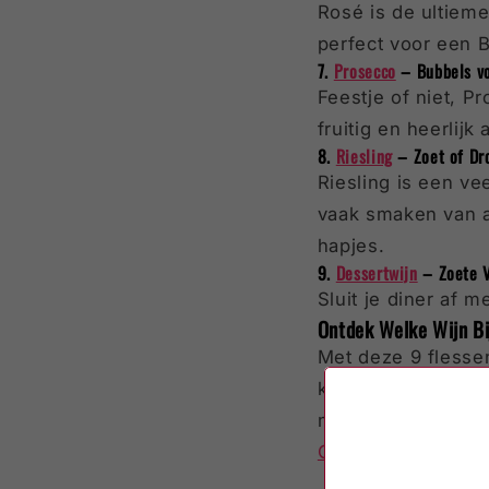
Rosé is de ultieme
perfect voor een 
7.
Prosecco
– Bubbels v
Feestje of niet, P
fruitig en heerlijk
8.
Riesling
– Zoet of Dr
Riesling is een vee
vaak smaken van ap
hapjes.
9.
Dessertwijn
– Zoete V
Sluit je diner af m
Ontdek Welke Wijn Bi
Met deze 9 flessen
kenner bent, er is
met onze selectie 
Ontdek
onze
colle