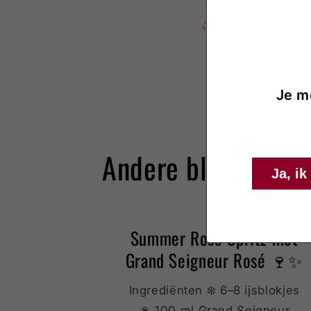
Share
Je m
Andere blogs
Ja, ik
Summer Rosé Spritz met
Grand Seigneur Rosé 🍷✨
Ingrediënten ❄️ 6–8 ijsblokjes
🍷 100 ml Grand Seigneur