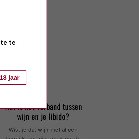
te te
18 jaar
Wat is het verband tussen
wijn en je libido?
Wist je dat wijn niet alleen
heerlijk kan zijn, maar ook je