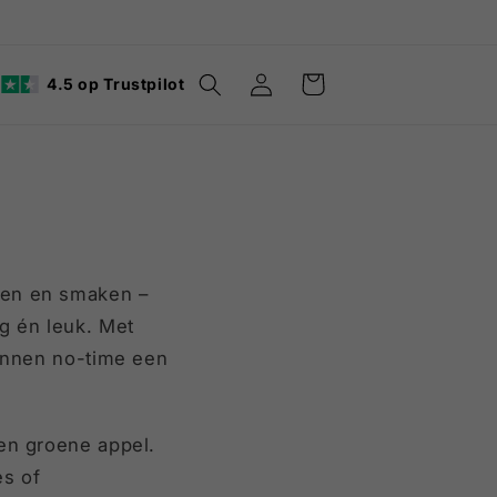
Inloggen
Winkelwagen
4.5 op Trustpilot
ven en smaken –
g én leuk. Met
binnen no-time een
 en groene appel.
es of