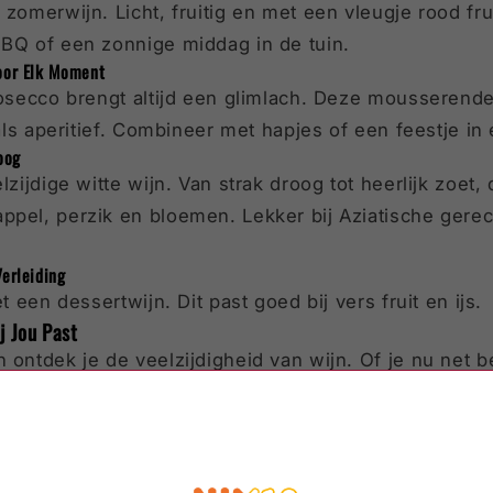
 zomerwijn. Licht, fruitig en met een vleugje rood fru
BBQ of een zonnige middag in de tuin.
oor Elk Moment
rosecco brengt altijd een glimlach. Deze mousserende w
 als aperitief. Combineer met hapjes of een feestje in
oog
lzijdige witte wijn. Van strak droog tot heerlijk zoet,
pel, perzik en bloemen. Lekker bij Aziatische gerech
erleiding
et een dessertwijn. Dit past goed bij vers fruit en ijs.
j Jou Past
 ontdek je de veelzijdigheid van wijn. Of je nu net b
 altijd iets nieuws te proeven. Bij Marwijn helpen we 
wijnen die je makkelijk kunt filteren op smaak, stijl 
ctie