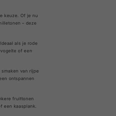
e keuze. Of je nu
anilletonen – deze
Ideaal als je rode
evogelte of een
e smaken van rijpe
 een ontspannen
kere fruittonen
of een kaasplank.