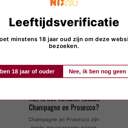
Leeftijdsverificatie
Terug naar blog
oet minstens 18 jaar oud zijn om deze websi
bezoeken.
 ben 18 jaar of ouder
Nee, ik ben nog geen 
Wat is het verschil tussen
Champagne en Prosecco?
Champagne en Prosecco zijn
beide mousserende wijnen