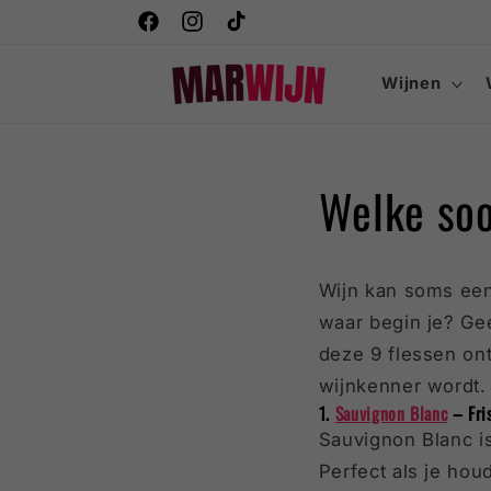
naar
Gratis bezorgd vanaf €75
Facebook
Instagram
TikTok
de
content
Wijnen
Welke soo
Wijn kan soms een
waar begin je? Ge
deze 9 flessen ont
wijnkenner wordt.
1.
Sauvignon Blanc
– Fris
Sauvignon Blanc is
Perfect als je houd