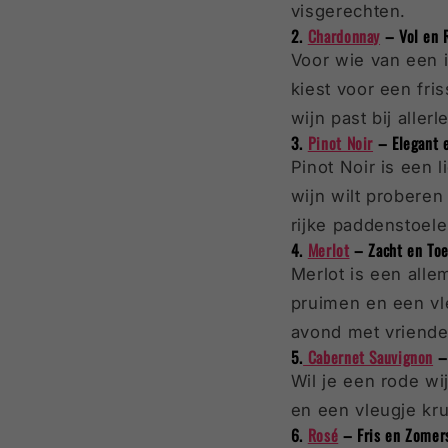
visgerechten.
2.
Chardonnay
– Vol en 
Voor wie van een i
kiest voor een fris
wijn past bij aller
3.
Pinot Noir
– Elegant 
Pinot Noir is een 
wijn wilt probere
rijke paddenstoele
4.
Merlot
– Zacht en Toe
Merlot is een alle
pruimen en een vl
avond met vriende
5.
Cabernet Sauvignon
– 
Wil je een rode w
en een vleugje kru
6.
Rosé
– Fris en Zomer