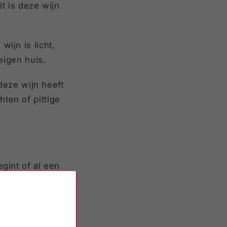
it is deze wijn
ijn is licht,
 eigen huis.
 deze wijn heeft
ten of pittige
egint of al een
je graag verder
of gelegenheid.