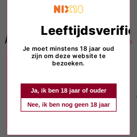
Terug naar blog
Leeftijdsverific
Andere blogs
Alles bekijken
Je moet minstens 18 jaar oud
zijn om deze website te
bezoeken.
Summer Rosé Spritz met Grand Seigneur
Rosé 🍷✨
Ingrediënten ❄️ 6–8 ijsblokjes🍷 100 ml
Ja, ik ben 18 jaar of ouder
Grand Seigneur Rosé💦 50 ml bruiswater
Nee, ik ben nog geen 18 jaar
🍓 3–4 aardbeien, in plakjes🌿 takje munt
Waarom deze wijn? Hij zit tussen rode
wijn en rosé in. Deze...