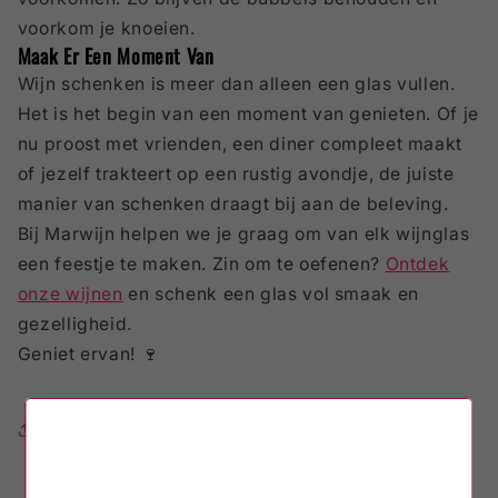
voorkom je knoeien.
Maak Er Een Moment Van
Wijn schenken is meer dan alleen een glas vullen.
Het is het begin van een moment van genieten. Of je
nu proost met vrienden, een diner compleet maakt
of jezelf trakteert op een rustig avondje, de juiste
manier van schenken draagt bij aan de beleving.
Bij Marwijn helpen we je graag om van elk wijnglas
een feestje te maken. Zin om te oefenen?
Ontdek
onze
wijnen
en schenk een glas vol smaak en
gezelligheid.
Geniet ervan! 🍷
Share