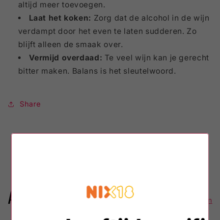
altijd meer toevoegen.
Laat het koken:
Zorg dat de alcohol in de wijn
verdampt door het even te laten sudderen. Zo
blijft alleen de smaak over.
Vermijd overdaad:
Te veel wijn kan je gerecht
bitter maken. Balans is het sleutelwoord.
Share
Terug naar blog
Andere blogs
Alles bekijken