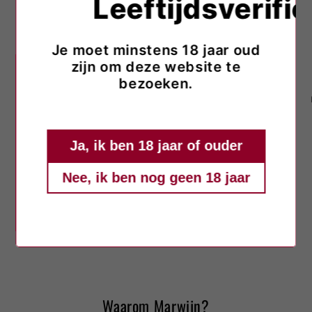
Leeftijdsverific
Summer Rosé Spritz met Grand Seigneur
Rosé 🍷✨
Je moet minstens 18 jaar oud
zijn om deze website te
Ingrediënten ❄️ 6–8 ijsblokjes🍷 100 ml
bezoeken.
Grand Seigneur Rosé💦 50 ml bruiswater
🍓 3–4 aardbeien, in plakjes🌿 takje munt
Waarom deze wijn? Hij zit tussen rode
Ja, ik ben 18 jaar of ouder
wijn en rosé in. Deze...
Nee, ik ben nog geen 18 jaar
van
1
/
3
Waarom Marwijn?