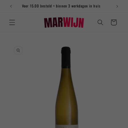
eteen
Voor 15.00 besteld = binnen 3 werkdagen in huis
ar de
ntent
Winkelwagen
ct naar
informatie