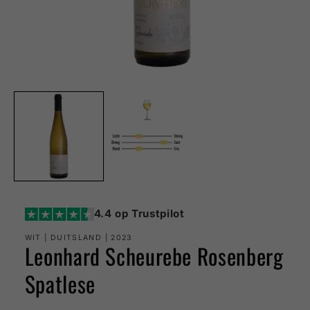
Media
1
openen
in
modaal
4.4 op Trustpilot
WIT | DUITSLAND | 2023
Leonhard Scheurebe Rosenberg
Spatlese