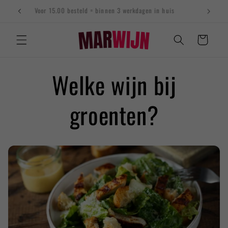
naar
Voor 15.00 besteld = binnen 3 werkdagen in huis
de
content
Winkelwagen
Welke wijn bij
groenten?