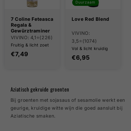
Duurzaam
7 Coline Feteasca
Love Red Blend
Regala &
Gewürztraminer
VIVINO:
VIVINO: 4,1⭐(226)
3,5⭐️(1074)
Fruitig & licht zoet
Vol & licht kruidig
Normale
€7,49
Normale
€6,95
prijs
prijs
Aziatisch gekruide groenten
Bij groenten met sojasaus of sesamolie werkt een
geurige, kruidige witte wijn die goed aansluit bij
Aziatische smaken.