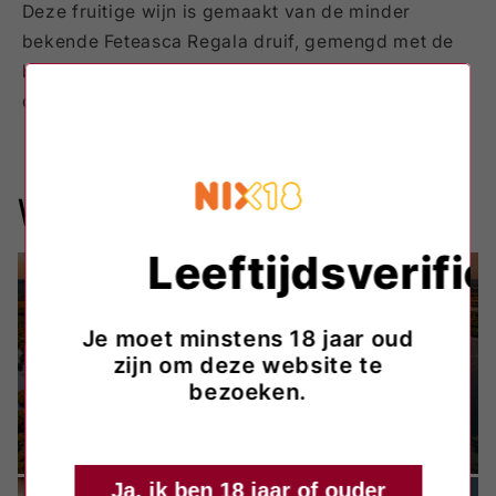
Deze fruitige wijn is gemaakt van de minder
bekende Feteasca Regala druif, gemengd met de
bekende Traminer. Dit maakt de wijn uniek. Voor
deze prijs is hij nergens anders mee te vergelijken.
Vinaria Din Vale
Leeftijdsverific
Je moet minstens 18 jaar oud
zijn om deze website te
bezoeken.
Ja, ik ben 18 jaar of ouder