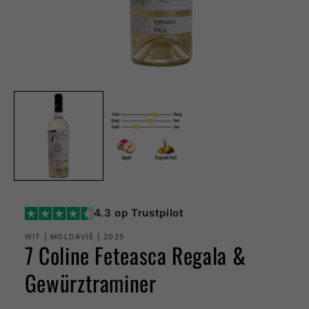
Media
1
openen
in
modaal
4.3 op Trustpilot
WIT | MOLDAVIË | 2025
7 Coline Feteasca Regala &
Gewürztraminer