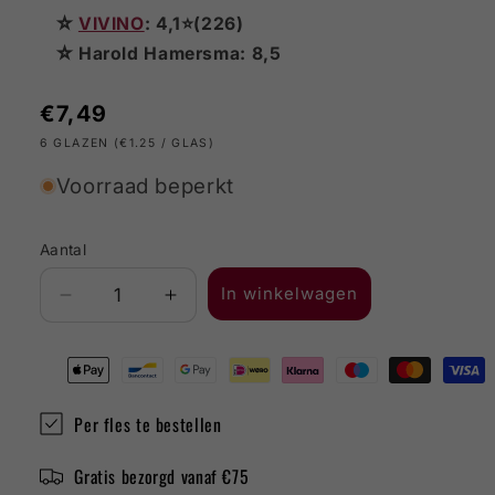
☆
VIVINO
: 4,1⭐(226)
☆ Harold Hamersma: 8,5
Normale
€7,49
prijs
6 GLAZEN (€1.25 / GLAS)
Voorraad beperkt
Aantal
In winkelwagen
Aantal
Aantal
verlagen
verhogen
voor
voor
7
7
Coline
Coline
Per fles te bestellen
Feteasca
Feteasca
Regala
Regala
Gratis bezorgd vanaf €75
&amp;
&amp;