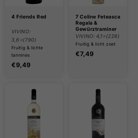
4 Friends Red
7 Coline Feteasca
Regala &
Gewürztraminer
VIVINO:
VIVINO: 4,1⭐(226)
3,6⭐(790)
Fruitig & licht zoet
Fruitig & lichte
Normale
€7,49
tannines
prijs
Normale
€9,49
prijs