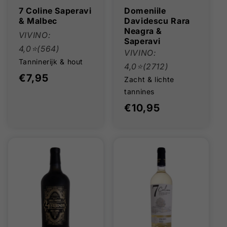
7 Coline Saperavi
Domeniile
& Malbec
Davidescu Rara
Neagra &
VIVINO:
Saperavi
4,0⭐(564)
VIVINO:
Tanninerijk & hout
4,0⭐(2712)
Normale
€7,95
Zacht & lichte
prijs
tannines
Normale
€10,95
prijs