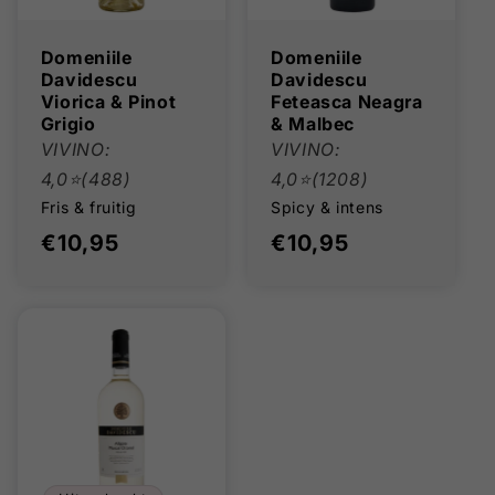
Domeniile
Domeniile
Davidescu
Davidescu
Viorica & Pinot
Feteasca Neagra
Grigio
& Malbec
VIVINO:
VIVINO:
4,0⭐(488)
4,0⭐(1208)
Fris & fruitig
Spicy & intens
Normale
€10,95
Normale
€10,95
prijs
prijs