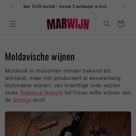
naar
Voor 15.00 besteld = binnen 3 werkdagen in huis
de
content
Winkelwagen
C
Moldavische wijnen
o
Moldavië is misschien minder bekend als
l
wijnland, maar het produceert al eeuwenlang
bijzondere wijnen: van krachtige rode wijnen
l
zoals
Feteasca Neagră
tot frisse witte wijnen van
de
Viorica
-druif.
e
c
t