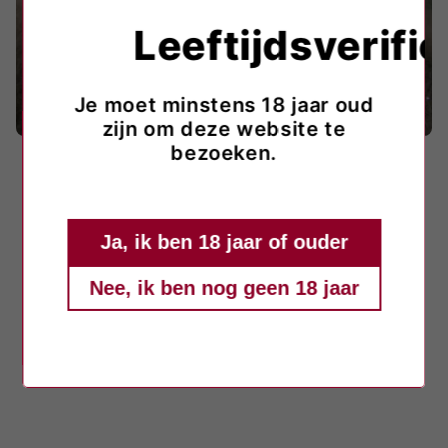
Leeftijdsverific
Je moet minstens 18 jaar oud
zijn om deze website te
bezoeken.
Deze mousserende wijn is een
uitstekende keuze voor feestelijke
Ja, ik ben 18 jaar of ouder
gelegenheden. Hij biedt een lichte
zoetheid en fijne bubbels. Het is een goed
Nee, ik ben nog geen 18 jaar
aperatief voor speciale gelegenheden
zoals kerst of een zonnige zomeravond.