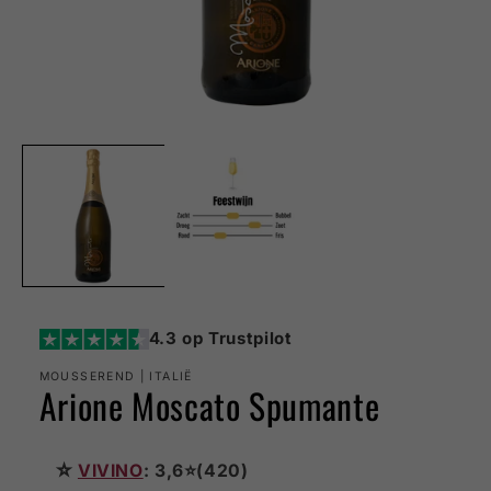
Media
1
openen
in
modaal
4.3 op Trustpilot
MOUSSEREND | ITALIË
Arione Moscato Spumante
☆
VIVINO
: 3,6⭐(420)