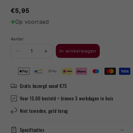
Normale
€5,95
prijs
Op voorraad
Aantal
In winkelwagen
Aantal
Aantal
verlagen
verhogen
voor
voor
Arione
Arione
Moscato
Moscato
Gratis bezorgd vanaf €75
Spumante
Spumante
Voor 15.00 besteld = binnen 3 werkdagen in huis
Niet tevreden, geld terug
Specificaties