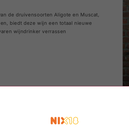
an de druivensoorten Aligote en Muscat,
men, biedt deze wijn een totaal nieuwe
rvaren wijndrinker verrassen