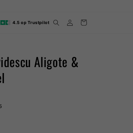
Inloggen
Winkelwagen
4.5 op Trustpilot
idescu Aligote &
l
5