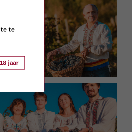
te te
18 jaar