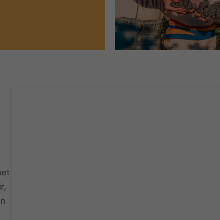
met
r,
en