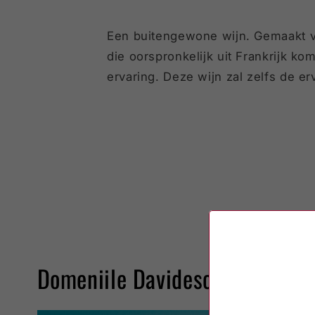
Een buitengewone wijn. Gemaakt v
die oorspronkelijk uit Frankrijk ko
ervaring. Deze wijn zal zelfs de e
Domeniile Davidescu