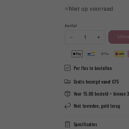
Niet op voorraad
Aantal
Uitv
Aantal
Aantal
verlagen
verhogen
voor
voor
Domeniile
Domeniile
Davidescu
Davidescu
Per fles te bestellen
Aligote
Aligote
&amp;
&amp;
Gratis bezorgd vanaf €75
Muscat
Muscat
Ottonel
Ottonel
Voor 15.00 besteld = binnen 
Niet tevreden, geld terug
Specificaties